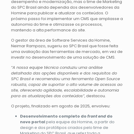
desempenho e modernização, mas o time de Marketing
do SPC Brasil ainda dependia dos desenvolvedores da
Homine para publicar e atualizar os conteúdos. O
próximo passo foi implementar um CMS que ampliasse a
autonomia do time e otimizasse os processos,
mantendo a alta performance do site.
O gestor da área de Software Services da Homine,
Neimar Rampazo, sugeriu ao SPC Brasil que fosse feita
uma avaliação das ferramentas de mercado, em vez de
investir no desenvolvimento de uma solução de CMS.
“A nossa equipe técnica conduziu uma análise
detalhada das opções disponíveis e dos requisitos do
SPC Brasil e recomendou uma ferramenta Open Source
robusta, capaz de suportar o alto volume de acessos ao
site, oferecendo agilidade, escalabilidade e autonomia
para as atualizações dos conteúdos”
, destacou.
O projeto, finalizado em agosto de 2025, envolveu:
Desenvolvimento completo do
front end
do
novo portal
pela equipe da Homine, a partir do
design e dos protótipos criados pelo time de
Marketing do SPC Brasil, que refez toda a