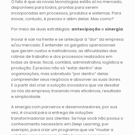
O fato é que as novas tecnologias estão aí no mercado,
disponíveis para todos, prontas para serem
incorporadas em processos, produtos e sistemas. Para
inovar, contudo, é preciso ir além delas. Mas como?
Por meio de duas estratégias:
antecipação
e
sinergia
.
Inovar é sair na frente e se antecipar à “dor” da empresa
e/ou mercado. É entender os gargalos operacionais
que geram custos e ineficiências, as dificuldades das
rotinas de trabalho e dos processos realizados em
todas as áreas: fiscal, contábil, administrativa, logística e
produção. É preciso não só “estar dentro” das
organizações, mas sobretudo “por dentro” delas:
compreender seus negócios e absorver as suas dores.
E a partir daí criar a solução inovadora que vai desatar
os nós da empresa, trazendo mais eficiência, resultado
e simplicidade.
A sinergia com parceiros e desenvolvedores, por sua
vez, é crucial para a entrega de soluções
transformadoras aos clientes. Se hoje você não possui o
conhecimento necessário em
Deep Learning
, por
exemplo, para criar um programa que vai “mudar a