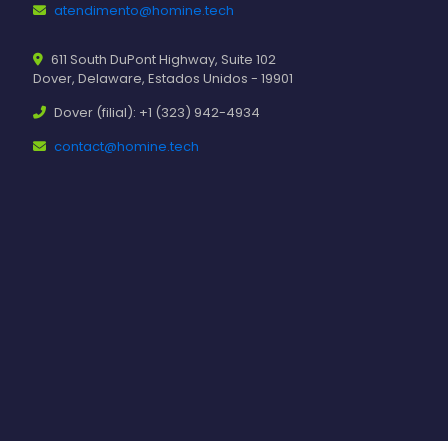
atendimento@homine.tech
611 South DuPont Highway, Suite 102
Dover, Delaware, Estados Unidos - 19901
Dover (filial): +1 (323) 942-4934
contact@homine.tech