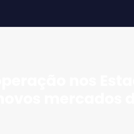
peração nos Est
novos mercados 