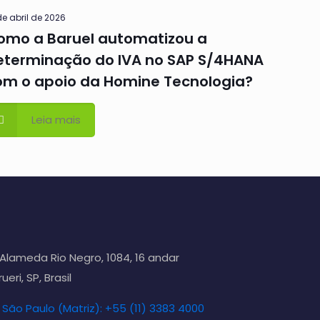
de abril de 2026
omo a Baruel automatizou a
eterminação do IVA no SAP S/4HANA
om o apoio da Homine Tecnologia?
Leia mais
Alameda Rio Negro, 1084, 16 andar
ueri, SP, Brasil
São Paulo (Matriz): +55 (11) 3383 4000