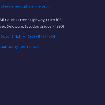
atendimento@homine.tech
611 South DuPont Highway, Suite 102
ver, Delaware, Estados Unidos - 19901
Dover (filial): +1 (323) 942-4934
contact@homine.tech