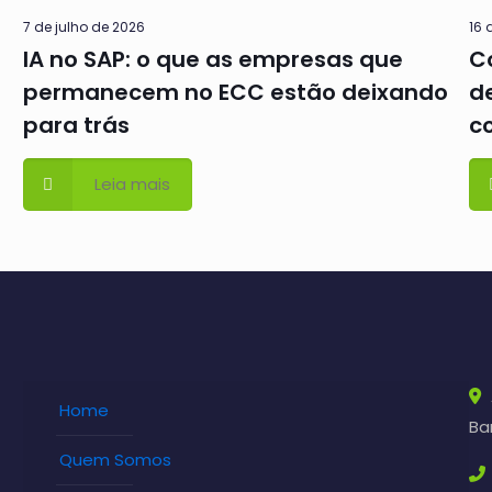
7 de julho de 2026
16 
IA no SAP: o que as empresas que
C
permanecem no ECC estão deixando
d
para trás
c
Leia mais
Home
Bar
Quem Somos