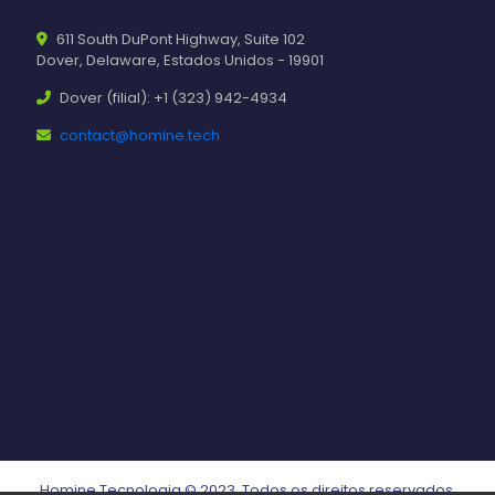
611 South DuPont Highway, Suite 102
Dover, Delaware, Estados Unidos - 19901
Dover (filial): +1 (323) 942-4934
contact@homine.tech
Homine Tecnologia © 2023. Todos os direitos reservados.