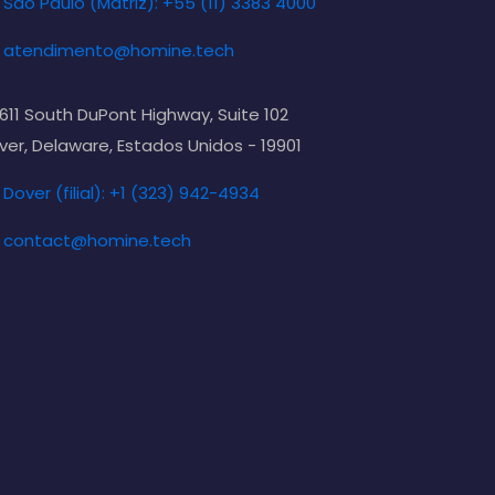
São Paulo (Matriz): +55 (11) 3383 4000
atendimento@homine.tech
611 South DuPont Highway, Suite 102
ver, Delaware, Estados Unidos - 19901
Dover (filial): +1 (323) 942-4934
contact@homine.tech