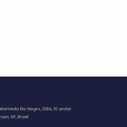
Alameda Rio Negro, 1084, 16 andar
ueri, SP, Brasil