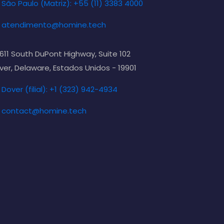
São Paulo (Matriz): +55 (11) 3383 4000
atendimento@homine.tech
611 South DuPont Highway, Suite 102
ver, Delaware, Estados Unidos - 19901
Dover (filial): +1 (323) 942-4934
contact@homine.tech