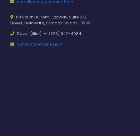
atendimento@homine.tech
611 South DuPont Highway, Suite 102
Dover, Delaware, Estados Unidos - 19901
Dover (filial): +1 (323) 942-4934
contact@homine.tech