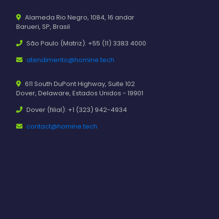
Alameda Rio Negro, 1084, 16 andar
Barueri, SP, Brasil
São Paulo (Matriz): +55 (11) 3383 4000
atendimento@homine.tech
611 South DuPont Highway, Suite 102
Dover, Delaware, Estados Unidos - 19901
Dover (filial): +1 (323) 942-4934
contact@homine.tech