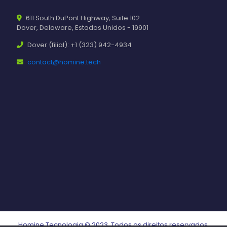
611 South DuPont Highway, Suite 102
Dover, Delaware, Estados Unidos - 19901
Dover (filial): +1 (323) 942-4934
contact@homine.tech
Homine Tecnologia © 2023. Todos os direitos reservados.