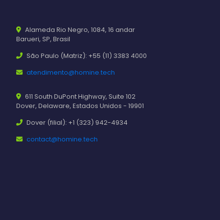
Alameda Rio Negro, 1084, 16 andar
Barueri, SP, Brasil
São Paulo (Matriz): +55 (11) 3383 4000
atendimento@homine.tech
611 South DuPont Highway, Suite 102
Dover, Delaware, Estados Unidos - 19901
Dover (filial): +1 (323) 942-4934
contact@homine.tech