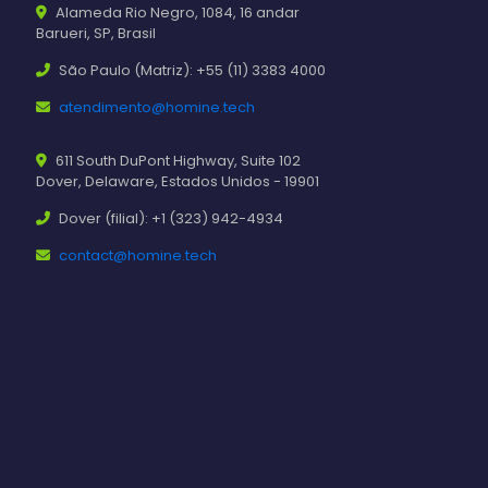
Alameda Rio Negro, 1084, 16 andar
Barueri, SP, Brasil
São Paulo (Matriz): +55 (11) 3383 4000
atendimento@homine.tech
611 South DuPont Highway, Suite 102
Dover, Delaware, Estados Unidos - 19901
Dover (filial): +1 (323) 942-4934
contact@homine.tech